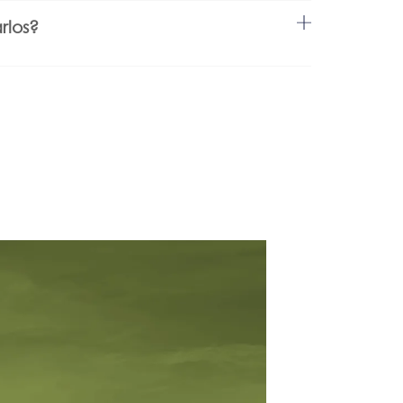
rlos?