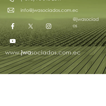
info@jwasociados.com.ec
@jwasociad
os
www.
jwa
sociados.com.ec
Deneme
Bonusu
Veren
Siteler